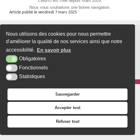
Celui-ci est créé depuis mars 2025.
Nous vous souhaitons une bonne navigation.
Article publié le vendredi 7 mars 2025
Nous utilisons des cookies pour nous permettre
Mairie d'Asnières
d'améliorer la qualité de nos services ainsi que notre
12 Place de la Mairie - 27260 Asnières
accessibilité.
En savoir plus
Tél. 02 32 46 38 56
Obligatoires
Contact
Fonctionnels
Statistiques
Plan du site
Mentions légales
Accessibilité
Krea3
Sauvegarder
Accepter tout
Refuser tout