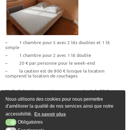
– 1 chambre pour 5 avec 2 lits doubles et 1 lit
simple
– 1 chambre pour 2 avec 1 lit double
– 20 € par personne pour le week-end
– la caution est de 800 € lorsque la location
comprend la location de couchages.
Un forfait ménage existe pour un montant de 50 €.
Nous utilisons des cookies pour nous permettre
Les tarifs sont les mêmes que vous résidiez ou non dans
d'améliorer la qualité de nos services ainsi que notre
la commune.
accessibilité.
En savoir plus
Obligatoires
Un acompte de 200 € est demandé pour la réservation.